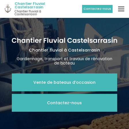
Aller
Chantier Fluvial
Castelsarrasin
au
Contactez-nous
Chantier fluvial à
contenu
Castelsarrasin
principal
Chantier fluvial
à Castelsarrasin
Gardiennage, transport et travaux de rénovation
de bateau
Vente de bateaux d’occasion
Contactez-nous