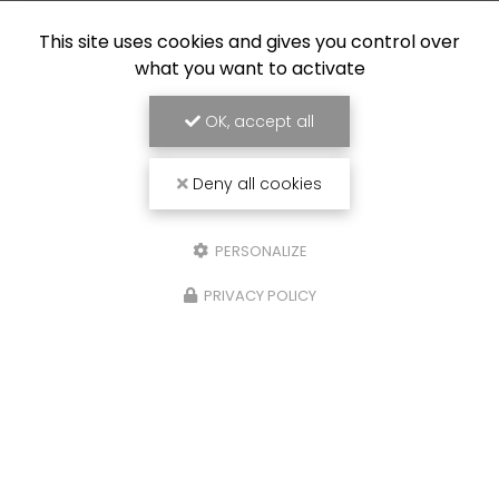
This site uses cookies and gives you control over
what you want to activate
OK, accept all
Deny all cookies
Chantier fluvial
à Castelsarrasin
PERSONALIZE
20 chemin des Deux Ponts
PRIVACY POLICY
82100 Castelsarrasin
Sébastien :
06 23 14 75 58
Bernard :
06 23 25 80 36
Lundi au vendredi :
8h - 19h