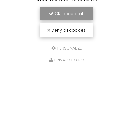
OK, accept all
Deny all cookies
PERSONALIZE
Bernard :
06 23 25 80 36
Sébastien :
06 23 14 75 58
PRIVACY POLICY
20 chemin des Deux Ponts 82100 Castelsarrasin
Chantier Fluvial
Castelsarrasin