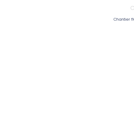
C
Chantier f