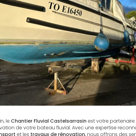
n, le
Chantier Fluvial Castelsarrasin
est votre partenair
novation de votre bateau fluvial. Avec une expertise recon
nsport
et les
travaux de rénovation
, nous offrons des se