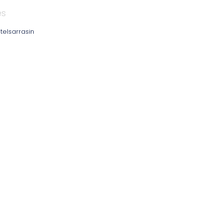
es
telsarrasin