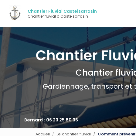
Navigation pri
Aller
au
Chantier Fluvial Castelsarrasin
contenu
Chantier fluvial à Castelsarrasin
principal
Chantier fluvi
Gardiennage, transport et 
Bernard :
06 23 25 80 36
Accueil
Le chantier fluvial
Comment prévenir l