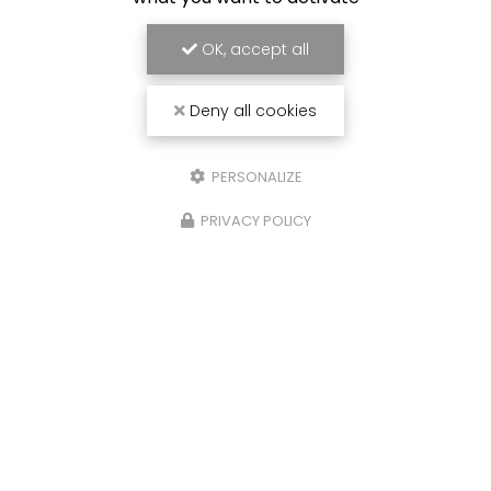
OK, accept all
Deny all cookies
PERSONALIZE
PRIVACY POLICY
Chantier fluvial
à Castelsarrasin
20 chemin des Deux Ponts
82100 Castelsarrasin
Sébastien :
06 23 14 75 58
Bernard :
06 23 25 80 36