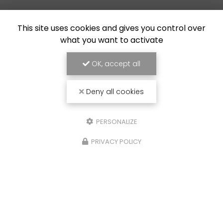
This site uses cookies and gives you control over
what you want to activate
OK, accept all
Deny all cookies
PERSONALIZE
Chantier fluvial
à Castelsarrasin
20 chemin des Deux Ponts
PRIVACY POLICY
82100 Castelsarrasin
Sébastien :
06 23 14 75 58
Bernard :
06 23 25 80 36
Lundi au vendredi :
8h - 19h