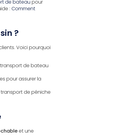
ort de bateau
pour
uide :
Comment
sin ?
lients. Voici pourquoi
transport de bateau
tes pour assurer la
e
transport de péniche
é
rochable
et une