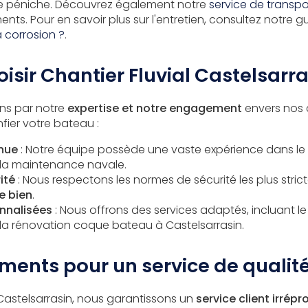
e péniche. Découvrez également notre
service de transp
ents. Pour en savoir plus sur l'entretien, consultez notre g
a corrosion ?
.
isir Chantier Fluvial Castelsarra
s par notre
expertise et notre engagement
envers nos c
fier votre bateau :
nnue
: Notre équipe possède une vaste expérience dans le
 la maintenance navale.
ité
: Nous respectons les normes de sécurité les plus stric
e bien
.
nnalisées
: Nous offrons des services adaptés, incluant l
 la
rénovation coque bateau à Castelsarrasin
.
ents pour un service de qualit
 Castelsarrasin, nous garantissons un
service client irrép