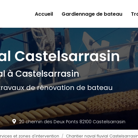
ncipale
Accueil
Gardiennage de bateau
Tr
al
à Castelsarrasin
travaux de rénovation de bateau
20 chemin des Deux Ponts 82100 Castelsarrasin
ervices et zones d'intervention
Chantier naval fluvial Castelsarrasin