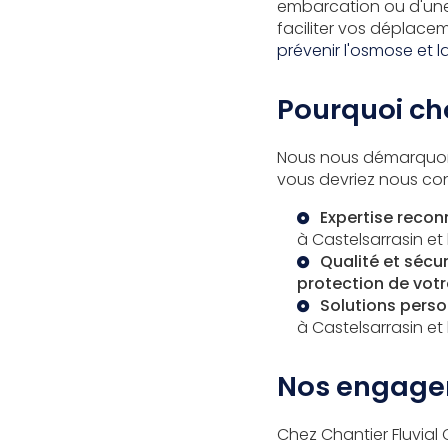
embarcation ou d'un
faciliter vos déplacem
prévenir l'osmose et l
Pourquoi cho
Nous nous démarquon
vous devriez nous con
Expertise reco
à Castelsarrasin
et
Qualité et sécur
protection de votr
Solutions perso
à Castelsarrasin
et
Nos engagem
Chez Chantier Fluvial