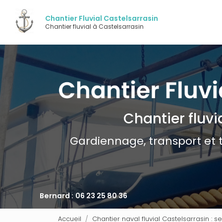
Navigation pri
Aller
au
Chantier Fluvial Castelsarrasin
contenu
Chantier fluvial à Castelsarrasin
principal
Chantier fluvi
Gardiennage, transport et 
Bernard :
06 23 25 80 36
Accueil
Chantier naval fluvial Castelsarrasin : s