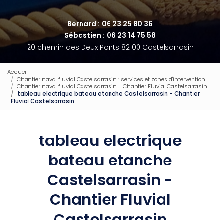
Bernard :
06 23 25 80 36
Sébastien :
06 23 14 75 58
20 chemin des Deux Ponts 82100 Castelsarrasin
Accueil
Chantier naval fluvial Castelsarrasin : services et zones d'intervention
Chantier naval fluvial Castelsarrasin - Chantier Fluvial Castelsarrasin
tableau electrique bateau etanche Castelsarrasin - Chantier
Fluvial Castelsarrasin
tableau electrique
bateau etanche
Castelsarrasin -
Chantier Fluvial
Castelsarrasin