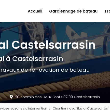
ncipale
Accueil
Gardiennage de bateau
Tr
al
à Castelsarrasin
travaux de rénovation de bateau
20 chemin des Deux Ponts 82100 Castelsarrasin
ervices et zones d'intervention
Chantier naval fluvial Castelsarrasin