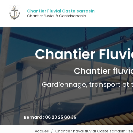
Navigation pri
Aller
au
Chantier Fluvial Castelsarrasin
contenu
Chantier fluvial à Castelsarrasin
principal
Chantier fluvi
Gardiennage, transport et 
Bernard :
06 23 25 80 36
Accueil
Chantier naval fluvial Castelsarrasin : s