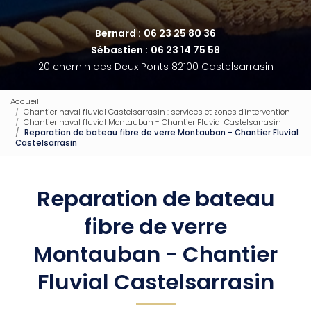
Bernard :
06 23 25 80 36
Sébastien :
06 23 14 75 58
20 chemin des Deux Ponts 82100 Castelsarrasin
Accueil
Chantier naval fluvial Castelsarrasin : services et zones d'intervention
Chantier naval fluvial Montauban - Chantier Fluvial Castelsarrasin
Reparation de bateau fibre de verre Montauban - Chantier Fluvial
Castelsarrasin
Reparation de bateau
fibre de verre
Montauban - Chantier
Fluvial Castelsarrasin