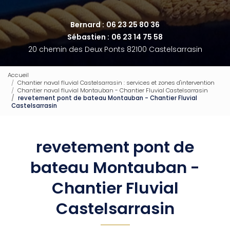
Bernard :
06 23 25 80 36
Sébastien :
06 23 14 75 58
20 chemin des Deux Ponts 82100 Castelsarrasin
Accueil
Chantier naval fluvial Castelsarrasin : services et zones d'intervention
Chantier naval fluvial Montauban - Chantier Fluvial Castelsarrasin
revetement pont de bateau Montauban - Chantier Fluvial
Castelsarrasin
revetement pont de
bateau Montauban -
Chantier Fluvial
Castelsarrasin