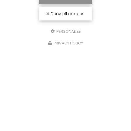
Deny all cookies
PERSONALIZE
PRIVACY POLICY
Chantier fluvial
à Castelsarrasin
20 chemin des Deux Ponts
82100 Castelsarrasin
Sébastien :
06 23 14 75 58
Bernard :
06 23 25 80 36
Lundi au vendredi :
8h - 19h