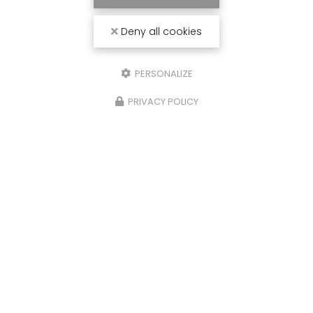
Deny all cookies
PERSONALIZE
PRIVACY POLICY
Chantier fluvial
à Castelsarrasin
20 chemin des Deux Ponts
82100 Castelsarrasin
Sébastien :
06 23 14 75 58
Bernard :
06 23 25 80 36
Lundi au vendredi :
8h - 19h